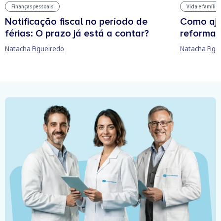
Finanças pessoais
Vida e família
Notificação fiscal no período de
Como aju
férias: O prazo já está a contar?
reforma 
Natacha Figueiredo
Natacha Figu