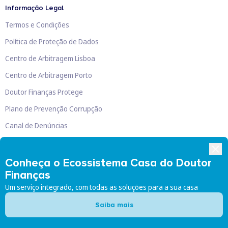
Informação Legal
Termos e Condições
Política de Proteção de Dados
Centro de Arbitragem Lisboa
Centro de Arbitragem Porto
Doutor Finanças Protege
Plano de Prevenção Corrupção
Canal de Denúncias
Livro de Reclamações
Conheça o Ecossistema Casa do Doutor
Finanças
Um serviço integrado, com todas as soluções para a sua casa
Doutor Finanças, Lda
©
2026
Saiba mais