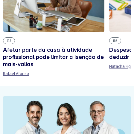
IRS
IRS
Afetar parte da casa à atividade
Despesas
profissional pode limitar a isenção de
deduzir n
mais-valias
Natacha Figu
Rafael Afonso