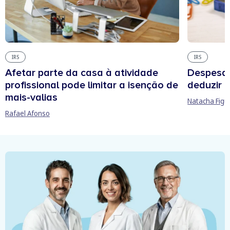
IRS
IRS
Afetar parte da casa à atividade
Despesas
profissional pode limitar a isenção de
deduzir n
mais-valias
Natacha Figu
Rafael Afonso