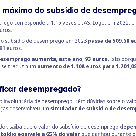
 e máximo do subsídio de desempr
rego corresponde a 1,15 vezes o IAS. Logo, em 2022, o 
uros.
 do subsídio de desemprego em 2023
passa de 509,68 e
81 euros.
 desemprego aumenta, este ano, 93 euros.
Isto porqu
 se traduz num
aumento de 1.108 euros para 1.201,08
 ficar desempregado?
 involuntária de desemprego, têm dúvidas sobre o valo
anças desenvolveu um
simulador de subsídio de dese
dor, saiba que o valor do subsídio de desemprego
depen
bsídio equivale a 65% do valor
que ganhou durante os