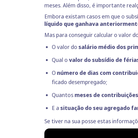
meses. Além disso, é importante rea
Embora existam casos em que o subsí
líquido que ganhava anteriorment
Mas para conseguir calcular o valor 
O valor do
salário médio dos pri
Qual o
valor do subsídio de féria
O
número de dias com contribui
ficado desempregado;
Quantos
meses de contribuições 
E a
situação do seu agregado fa
Se tiver na sua posse estas informaç