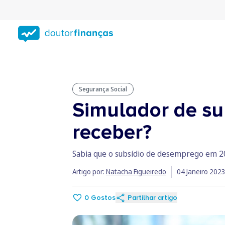
Saltar
para
conteúdo
principal
Segurança Social
Simulador de su
receber?
Sabia que o subsídio de desemprego em 20
Artigo por:
Natacha Figueiredo
04 Janeiro 202
0
Gostos
Partilhar artigo