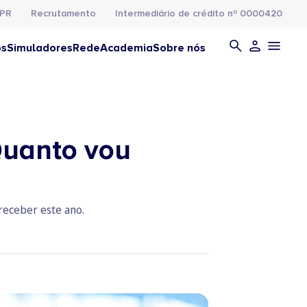
PR
Recrutamento
Intermediário de crédito nº 0000420
os
Simuladores
Rede
Academia
Sobre nós
Quanto vou
receber este ano.