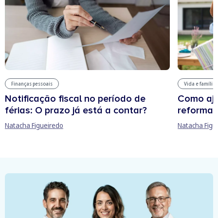
Finanças pessoais
Vida e família
Notificação fiscal no período de
Como aju
férias: O prazo já está a contar?
reforma 
Natacha Figueiredo
Natacha Figu