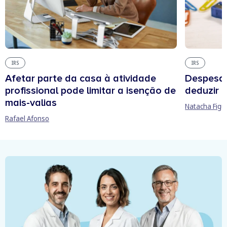
IRS
IRS
Afetar parte da casa à atividade
Despesas
profissional pode limitar a isenção de
deduzir n
mais-valias
Natacha Figu
Rafael Afonso