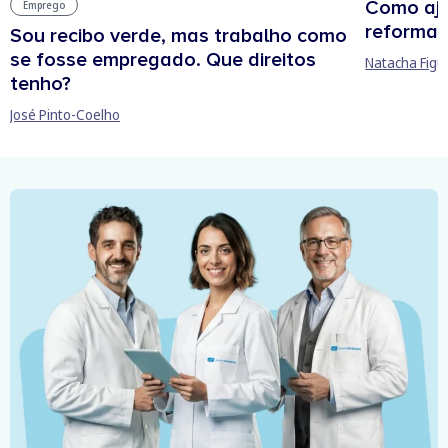
Como aju
Emprego
reforma 
Sou recibo verde, mas trabalho como
se fosse empregado. Que direitos
Natacha Figu
tenho?
José Pinto-Coelho