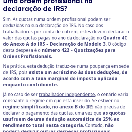
uma ordem profissional na
declaração de IRS?
Sim. As quotas numa ordem profissional podem ser
deduzidas na sua declaração de IRS. No caso dos
trabalhadores por conta de outrem, estes devem declarar o
valor das quotas pagas no ano da declaração no
Quadro 4C
do
Anexo A do IRS
– Declaração de Modelo 3.
O código
desta despesa é o
número 422 – Quotizações para
Ordens Profissionais.
Na prática, esta dedução traduz-se numa poupança em sede
de IRS, pois
existe um acréscimo às duas deduções, de
acordo com a taxa marginal do imposto aplicada
enquanto contribuinte.
Já no caso de ser
trabalhador independente
, o cenário varia
consoante o regime em que está inserido. Se estiver no
regime simplificado, no
anexo B do IR
S
não precisa de
declarar o pagamento das quotas, uma vez que
as quotas
usufruem de uma dedução automática de 25% ao
rendimento total nesta categoria
. Contudo,
não
poderá deduzir outras despesas profissionais.