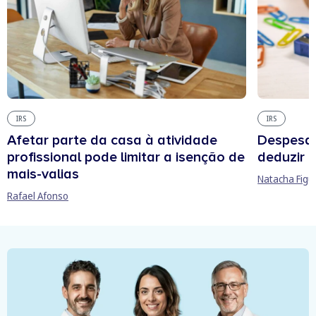
IRS
IRS
Afetar parte da casa à atividade
Despesas
profissional pode limitar a isenção de
deduzir n
mais-valias
Natacha Figu
Rafael Afonso