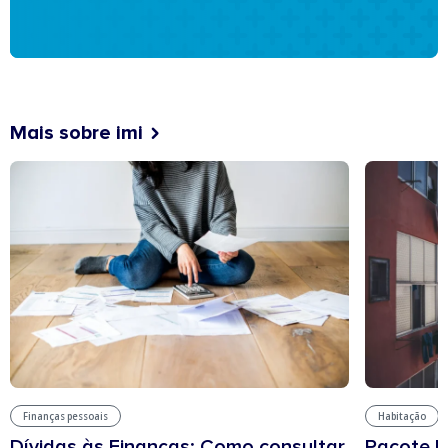
Mais sobre imi
Finanças pessoais
Habitação
Dívidas às Finanças: Como consultar
Pacote h