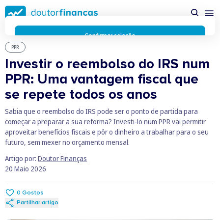
Saltar
possível enquanto utilizador do portal Doutor Finanças e
para
personalizar conteúdos e anúncios.
Saiba mais sobre as
conteúdo
funcionalidades dos cookies
aqui
.
principal
Respeitamos a sua privacidade e estamos comprometidos com
Confirmar seleção
a transparência no uso de cookies no nosso website. Não
PPR
Rejeitar cookies
recolhemos, processamos ou armazenamos quaisquer dados
Investir o reembolso do IRS num
pessoais através de cookies durante a navegação normal no
PPR: Uma vantagem fiscal que
nosso website.
Os cookies utilizados no nosso website são limitados a cookies
se repete todos os anos
essenciais e funcionais que melhoram o desempenho do site e
a experiência do utilizador. Estes cookies não contêm
Sabia que o reembolso do IRS pode ser o ponto de partida para
informações pessoalmente identificáveis e não rastreiam a
começar a preparar a sua reforma? Investi-lo num PPR vai permitir
sua atividade fora do nosso site. Conheça a nossa
Política de
aproveitar benefícios fiscais e pôr o dinheiro a trabalhar para o seu
Privacidade
futuro, sem mexer no orçamento mensal.
O business.safety.google usa cookies da Google para oferecer
Artigo por:
Doutor Finanças
os respetivos serviços, melhorar a qualidade destes e analisar
20 Maio 2026
o tráfego.
Saiba mais.
Cookies estritamente necessários
Sempre ativos
Cookies para 
Cookies para estatística
0
Gostos
Partilhar artigo
Cookies para
Cookies para marketing e personalização