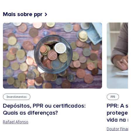
Mais sobre ppr
Investimentos
PPR
Depósitos, PPR ou certificados:
PPR: A s
Quais as diferenças?
protege 
vida na 
Rafael Afonso
Doutor Finan