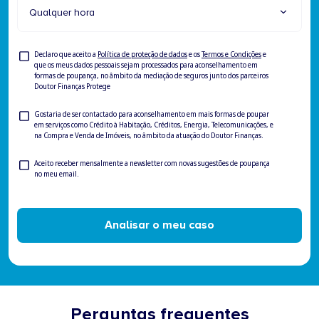
Qualquer hora
Privacy
Declaro que aceito a
Política de proteção de dados
e os
Termos e Condições
e
que os meus dados pessoais sejam processados para aconselhamento em
formas de poupança, no âmbito da mediação de seguros junto dos parceiros
Doutor Finanças Protege
Consentimento
Gostaria de ser contactado para aconselhamento em mais formas de poupar
em serviços como Crédito à Habitação, Créditos, Energia, Telecomunicações, e
para
na Compra e Venda de Imóveis, no âmbito da atuação do Doutor Finanças.
ser
contactado
Newsletter
Aceito receber mensalmente a newsletter com novas sugestões de poupança
no meu email.
Analisar o meu caso
Perguntas frequentes