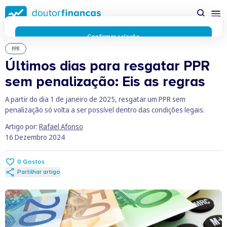
Saltar
possível enquanto utilizador do portal Doutor Finanças e
para
personalizar conteúdos e anúncios.
Saiba mais sobre as
conteúdo
funcionalidades dos cookies
aqui
.
principal
Respeitamos a sua privacidade e estamos comprometidos com
Confirmar seleção
a transparência no uso de cookies no nosso website. Não
PPR
Rejeitar cookies
recolhemos, processamos ou armazenamos quaisquer dados
Últimos dias para resgatar PPR
pessoais através de cookies durante a navegação normal no
sem penalização: Eis as regras
nosso website.
Os cookies utilizados no nosso website são limitados a cookies
A partir do dia 1 de janeiro de 2025, resgatar um PPR sem
essenciais e funcionais que melhoram o desempenho do site e
penalização só volta a ser possível dentro das condições legais.
a experiência do utilizador. Estes cookies não contêm
informações pessoalmente identificáveis e não rastreiam a
Artigo por:
Rafael Afonso
sua atividade fora do nosso site. Conheça a nossa
Política de
16 Dezembro 2024
Privacidade
O business.safety.google usa cookies da Google para oferecer
0
Gostos
os respetivos serviços, melhorar a qualidade destes e analisar
Partilhar artigo
o tráfego.
Saiba mais.
Cookies estritamente necessários
Sempre ativos
Cookies para 
Cookies para estatística
Cookies para
Cookies para marketing e personalização