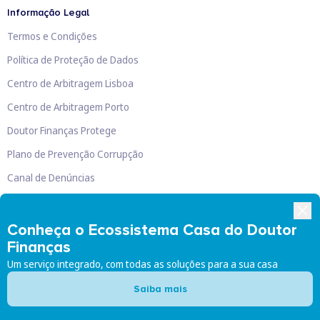
Informação Legal
Termos e Condições
Política de Proteção de Dados
Centro de Arbitragem Lisboa
Centro de Arbitragem Porto
Doutor Finanças Protege
Plano de Prevenção Corrupção
Canal de Denúncias
Livro de Reclamações
Conheça o Ecossistema Casa do Doutor
Finanças
Um serviço integrado, com todas as soluções para a sua casa
Doutor Finanças, Lda
©
2026
Saiba mais