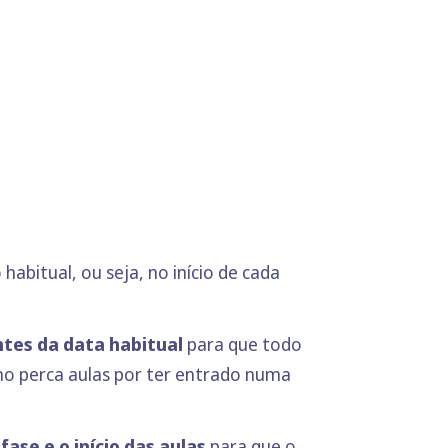
habitual, ou seja, no início de cada
tes da data habitual
para que todo
no perca aulas por ter entrado numa
ase e o início das aulas
para que o