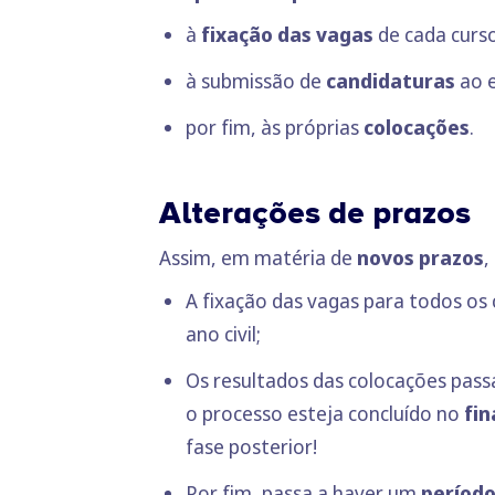
à
fixação das vagas
de cada curso
à submissão de
candidaturas
ao 
por fim, às próprias
colocações
.
Alterações de prazos
Assim, em matéria de
novos prazos
,
A fixação das vagas para todos os 
ano civil;
Os resultados das colocações pass
o processo esteja concluído no
fin
fase posterior!
Por fim, passa a haver um
período