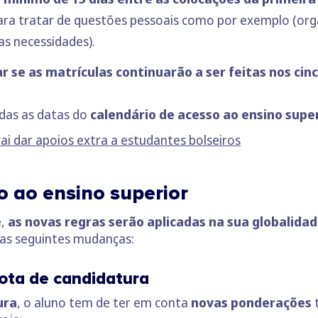
ra tratar de questões pessoais como por exemplo (organ
s necessidades).
r se as matrículas continuarão a ser feitas nos cin
idas as datas do
calendário de acesso ao ensino supe
ai dar apoios extra a estudantes bolseiros
o ao ensino superior
e,
as
novas regras serão aplicadas na sua globalidad
 as seguintes mudanças:
ota de candidatura
ura
, o aluno tem de ter em conta
novas ponderações
t