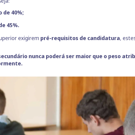
eja:
o de 40%;
de 45%.
superior exigirem
pré-requisitos de candidatura
, este
secundário nunca poderá ser maior que o peso atrib
iormente.