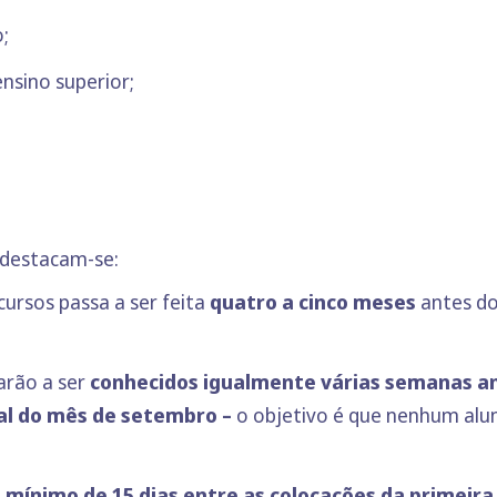
;
ensino superior;
 destacam-se:
cursos passa a ser feita
quatro a
cinco meses
antes do 
arão a ser
conhecidos igualmente várias semanas an
al do mês de setembro –
o objetivo é que nenhum alu
 mínimo de 15 dias entre as colocações da primeira f