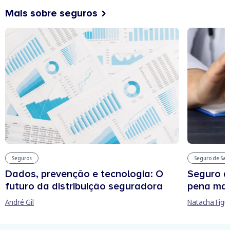
Mais sobre seguros
Seguros
Seguro de Sa
Dados, prevenção e tecnologia: O
Seguro d
futuro da distribuição seguradora
pena man
André Gil
Natacha Figu