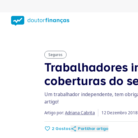
Saltar
para
conteúdo
principal
Seguros
Trabalhadores i
coberturas do s
Um trabalhador independente, tem obrigaç
artigo!
Artigo por:
Adriana Cabrita
12 Dezembro 2018
2
Gostos
Partilhar artigo