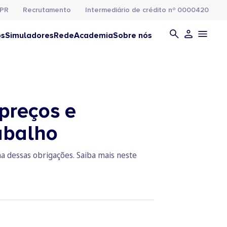
PR
Recrutamento
Intermediário de crédito nº 0000420
os
Simuladores
Rede
Academia
Sobre nós
preços e
abalho
 dessas obrigações. Saiba mais neste