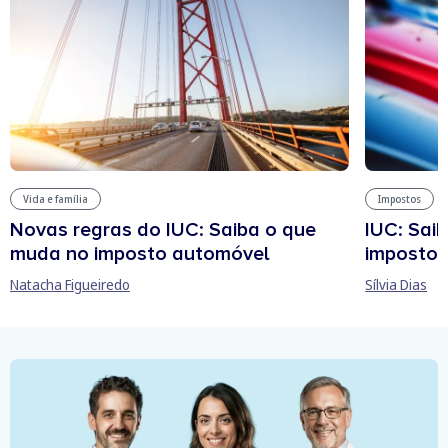
Vida e família
Impostos
Novas regras do IUC: Saiba o que
IUC: Sai
muda no imposto automóvel
imposto 
Natacha Figueiredo
Sílvia Dias