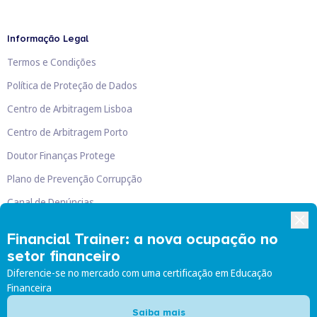
Informação Legal
Termos e Condições
Política de Proteção de Dados
Centro de Arbitragem Lisboa
Centro de Arbitragem Porto
Doutor Finanças Protege
Plano de Prevenção Corrupção
Canal de Denúncias
Livro de Reclamações
Financial Trainer: a nova ocupação no
setor financeiro
Diferencie-se no mercado com uma certificação em Educação
Financeira
Doutor Finanças, Lda
©
2026
Saiba mais