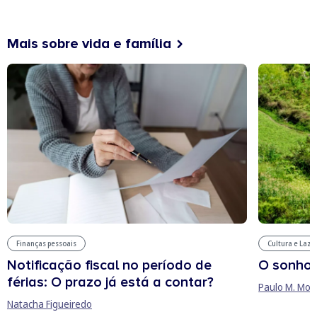
Mais sobre vida e família
Finanças pessoais
Cultura e Laze
Notificação fiscal no período de
O sonho
férias: O prazo já está a contar?
Paulo M. Mor
Natacha Figueiredo