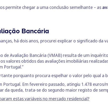
os permite chegar a uma conclusão semelhante – as
av
liação Bancária
nças, há dois anos, procurei explicar o significado da va
no de Avaliação Bancária (VMAB) resulta de um inquérit
os valores obtidos das avaliações imobiliárias realizad
m Portugal.”
ante porquanto procura espelhar o valor pelo qual a ba
m Portugal. Em fevereiro passado, atingiu 1.478 euros/
ar da queda, trata-se do segundo maior registo de sem
param estas variáveis no mercado residencial?