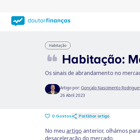
Saltar
para
conteúdo
principal
Habitação
Habitação: M
Os sinais de abrandamento no merca
Artigo por:
Gonçalo Nascimento Rodrigue
26 Abril 2023
0
Gostos
Partilhar artigo
No meu
artigo
anterior, olhámos par
desaceleração do mercado.