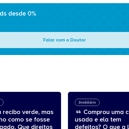
ads desde 0%
Falar com o Doutor
Imobiliário
 recibo verde, mas
Comprou uma c
lho como se fosse
usada e ela tem
gado. Que direitos
defeitos? O que a l