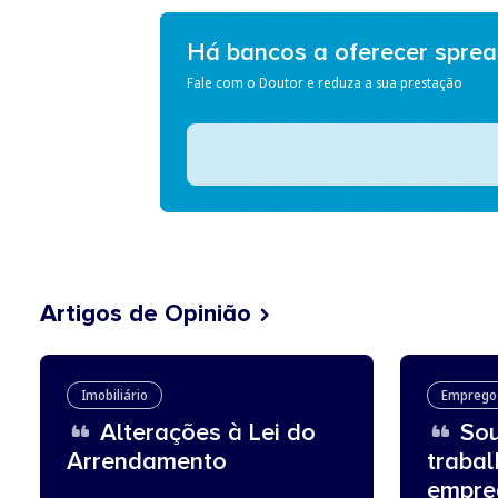
Há bancos a oferecer spre
Fale com o Doutor e reduza a sua prestação
Artigos de Opinião
Imobiliário
Emprego
Alterações à Lei do
Sou
Arrendamento
traba
empre