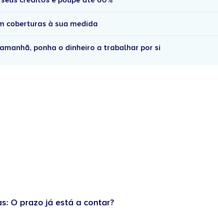
 seus créditos e poupe até 60%
om coberturas à sua medida
amanhã, ponha o dinheiro a trabalhar por si
as: O prazo já está a contar?