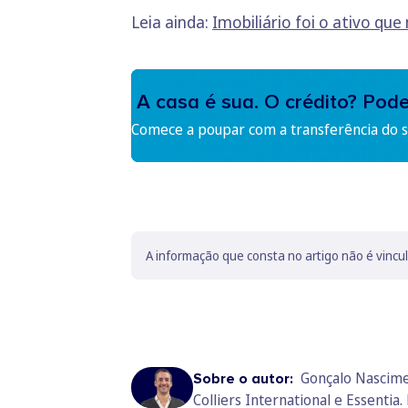
Leia ainda:
Imobiliário foi o ativo qu
A casa é sua. O crédito? Pod
Comece a poupar com a transferência do se
A informação que consta no artigo não é vincu
Gonçalo Nascime
Sobre o autor:
Colliers International e Essent