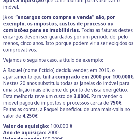
após a aquisição
que contribuíram para valorizar o
imóvel.
Já os
“encargos com compra e venda” são, por
exemplo, os impostos, custos de processo ou
comissões para as imobiliárias.
Todas as faturas destes
encargos devem ser guardados por um período de, pelo
menos, cinco anos. Isto porque podem vir a ser exigidos os
comprovativos.
Vejamos o seguinte caso, a título de exemplo:
A Raquel (nome fictício) decidiu vender, em 2019, o
apartamento que tinha
comprado em 2000 por 100.000€.
Nestes 20 anos substituiu todas as janelas do imóvel para
uma solução mais eficiente do ponto de vista energético.
Esta melhoria teve um custo de
3.000€.
Para vender o
imóvel pagou de impostos e processos cerca de
750€
.
Feitas as contas, a Raquel beneficiou de uma mais-valia no
valor de
4.250€
.
Valor de aquisição:
100.000 €
Ano de aquisição:
2000
Valor de venda:
150.000€