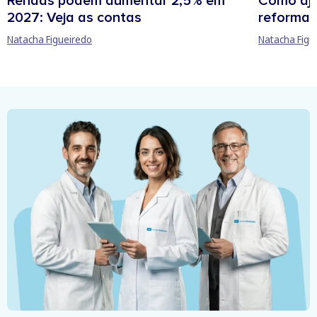
Rendas podem aumentar 2,5% em
Como aju
2027: Veja as contas
reforma 
Natacha Figueiredo
Natacha Figu