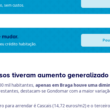
o, sem custos.
e mudar.
Pou
u crédito habitação.
sos tiveram aumento generalizado
00 mil habitantes,
apenas em Braga houve uma diminu
 restantes, destacam-se Gondomar com a maior variaçã
o para arrendar é Cascais (14,72 euros/m2) e o terceiro