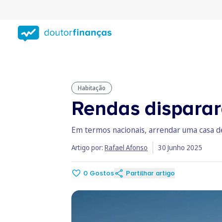
Saltar
para
conteúdo
principal
Habitação
Rendas disparar
Em termos nacionais, arrendar uma casa d
Artigo por:
Rafael Afonso
30 Junho 2025
0
Gostos
Partilhar artigo