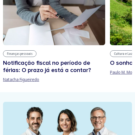
Finanças pessoais
Cultura e Laze
Notificação fiscal no período de
O sonho
férias: O prazo já está a contar?
Paulo M. Mor
Natacha Figueiredo