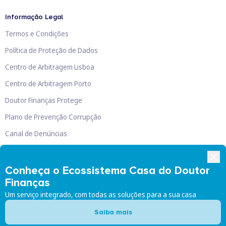
Informação Legal
Termos e Condições
Política de Proteção de Dados
Centro de Arbitragem Lisboa
Centro de Arbitragem Porto
Doutor Finanças Protege
Plano de Prevenção Corrupção
Canal de Denúncias
Livro de Reclamações
Conheça o Ecossistema Casa do Doutor
Finanças
Um serviço integrado, com todas as soluções para a sua casa
Doutor Finanças, Lda
©
2026
Saiba mais