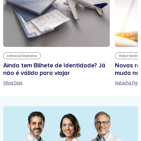
Literacia Financeira
Vida e família
Ainda tem Bilhete de Identidade? Já
Novas re
não é válido para viajar
muda no
Sílvia Dias
Natacha Figu