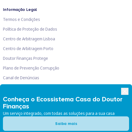
Informação Legal
Termos e Condições
Política de Proteção de Dados
Centro de Arbitragem Lisboa
Centro de Arbitragem Porto
Doutor Finanças Protege
Plano de Prevenção Corrupção
Canal de Denúncias
Livro de Reclamações
Conheça o Ecossistema Casa do Doutor
Finanças
Um serviço integrado, com todas as soluções para a sua casa
Doutor Finanças, Lda
©
2026
Saiba mais