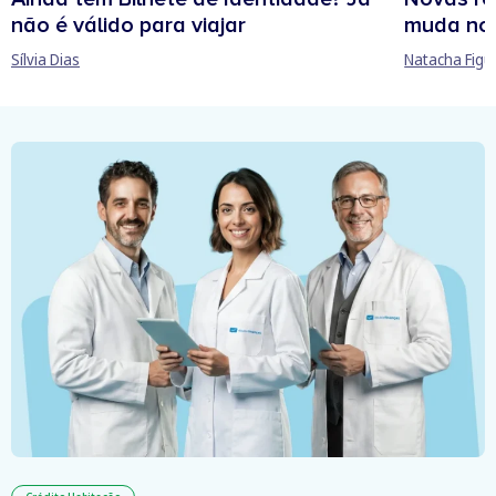
não é válido para viajar
muda no
Sílvia Dias
Natacha Figu