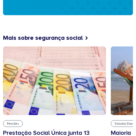
Mais sobre segurança social
Pensões
Estudos Douto
Prestação Social Única junta 13
Maioria 