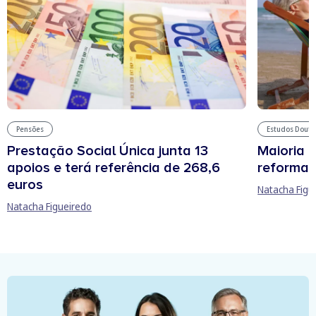
Pensões
Estudos Douto
Prestação Social Única junta 13
Maioria 
apoios e terá referência de 268,6
reforma 
euros
Natacha Figu
Natacha Figueiredo