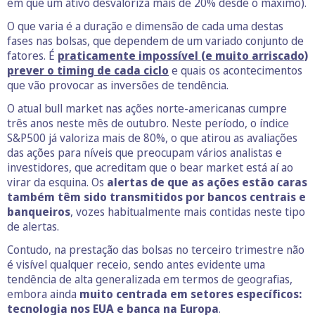
em que um ativo desvaloriza mais de 20% desde o máximo).
O que varia é a duração e dimensão de cada uma destas
fases nas bolsas, que dependem de um variado conjunto de
fatores. É
praticamente impossível (e muito arriscado)
prever o timing de cada ciclo
e quais os acontecimentos
que vão provocar as inversões de tendência.
O atual bull market nas ações norte-americanas cumpre
três anos neste mês de outubro. Neste período, o índice
S&P500 já valoriza mais de 80%, o que atirou as avaliações
das ações para níveis que preocupam vários analistas e
investidores, que acreditam que o bear market está aí ao
virar da esquina. Os
alertas de que as ações estão caras
também têm sido transmitidos por bancos centrais e
banqueiros
, vozes habitualmente mais contidas neste tipo
de alertas.
Contudo, na prestação das bolsas no terceiro trimestre não
é visível qualquer receio, sendo antes evidente uma
tendência de alta generalizada em termos de geografias,
embora ainda
muito centrada em setores específicos:
tecnologia nos EUA e banca na Europa
.