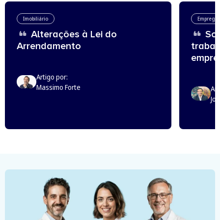
Imobiliário
Emprego
Alterações à Lei do
Sou
Arrendamento
trabal
empreg
Artigo por:
Massimo Forte
Art
Jo