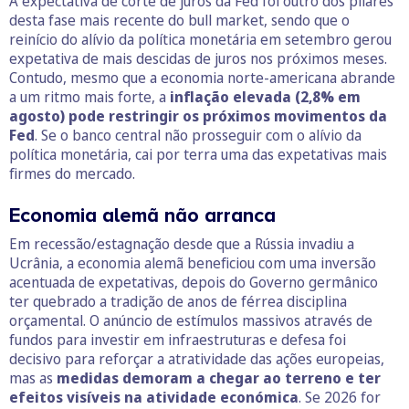
A expectativa de corte de juros da Fed foi outro dos pilares
desta fase mais recente do bull market, sendo que o
reinício do alívio da política monetária em setembro gerou
expetativa de mais descidas de juros nos próximos meses.
Contudo, mesmo que a economia norte-americana abrande
a um ritmo mais forte, a
inflação elevada (2,8% em
agosto) pode restringir os próximos movimentos da
Fed
. Se o banco central não prosseguir com o alívio da
política monetária, cai por terra uma das expetativas mais
firmes do mercado.
Economia alemã não arranca
Em recessão/estagnação desde que a Rússia invadiu a
Ucrânia, a economia alemã beneficiou com uma inversão
acentuada de expetativas, depois do Governo germânico
ter quebrado a tradição de anos de férrea disciplina
orçamental. O anúncio de estímulos massivos através de
fundos para investir em infraestruturas e defesa foi
decisivo para reforçar a atratividade das ações europeias,
mas as
medidas demoram a chegar ao terreno e ter
efeitos visíveis na atividade económica
. Se 2026 for