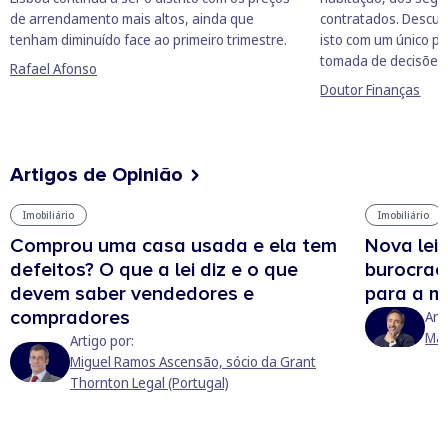
de arrendamento mais altos, ainda que
contratados. Descub
tenham diminuído face ao primeiro trimestre.
isto com um único parc
tomada de decisões
Rafael Afonso
Doutor Finanças
Artigos de Opinião
Imobiliário
Imobiliário
Comprou uma casa usada e ela tem
Nova lei
defeitos? O que a lei diz e o que
burocrac
devem saber vendedores e
para a m
compradores
Art
Mas
Artigo por:
Miguel Ramos Ascensão, sócio da Grant
Thornton Legal (Portugal)