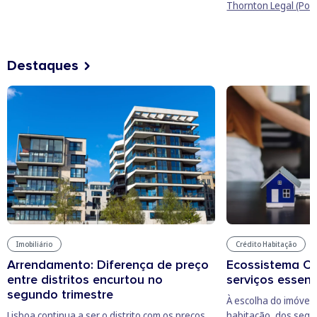
Thornton Legal (Port
Destaques
Imobiliário
Crédito Habitação
Arrendamento: Diferença de preço
Ecossistema C
entre distritos encurtou no
serviços essenc
segundo trimestre
À escolha do imóvel 
Lisboa continua a ser o distrito com os preços
habitação, dos segu