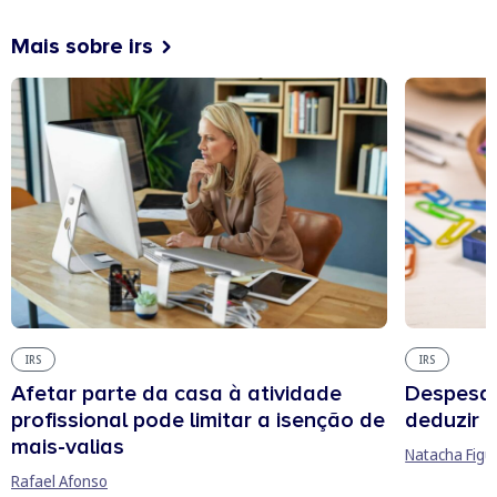
Mais sobre irs
IRS
IRS
Afetar parte da casa à atividade
Despesas
profissional pode limitar a isenção de
deduzir n
mais-valias
Natacha Figu
Rafael Afonso