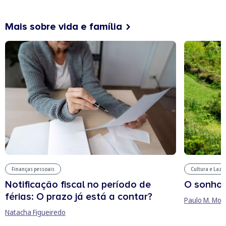
Mais sobre vida e família
Finanças pessoais
Cultura e Laze
Notificação fiscal no período de
O sonho
férias: O prazo já está a contar?
Paulo M. Mor
Natacha Figueiredo