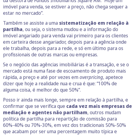
da Gestora de Fundos Imobiliários Square AM: “Hoje um
imóvel para venda, se estiver a preço, não chega sequer a
estar no mercado”.
Também se assiste a uma
sistematização em relação à
partilha
, ou seja, o sistema mudou e a informação do
imóvel angariado para venda vai primeiro para os clientes
em carteira desse angariador, depois para a agência onde
ele trabalha, depois para a rede, e só em último para os
profissionais de outras marcas ou empresas.
Se o negócio das agências imobiliárias é a transação, e se o
mercado está numa fase de escoamento de produto mais
rápida, a preço e até por vezes em
overpricing
, apetece
dizer que hoje a realidade nua e crua é que: “100% de
alguma coisa, é melhor do que 50%”.
Posso ir ainda mais longe, sempre em relação à partilha, e
confirmar que se verifica que
cada vez mais empresas de
mediação e agentes não partilham
, outros mudam
política de partilha para repartição de comissão para
60%-40% ou 70%-30%, em vez dos tradicionais 50%-50%
que acabam por ser uma percentagem muito típica e