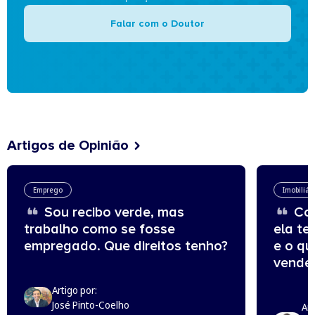
Falar com o Doutor
Artigos de Opinião
Emprego
Imobiliár
Sou recibo verde, mas
Com
trabalho como se fosse
ela te
empregado. Que direitos tenho?
e o q
vende
Artigo por:
José Pinto-Coelho
Art