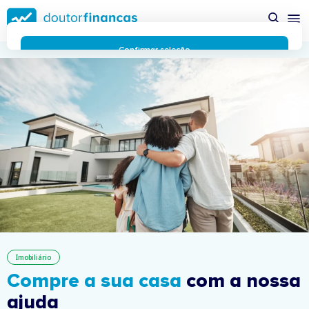
Saltar
possível enquanto utilizador do portal Doutor Finanças e
para
personalizar conteúdos e anúncios.
Saiba mais sobre as
conteúdo
funcionalidades dos cookies
aqui
.
principal
Respeitamos a sua privacidade e estamos comprometidos com
Confirmar seleção
a transparência no uso de cookies no nosso website. Não
Rejeitar cookies
recolhemos, processamos ou armazenamos quaisquer dados
pessoais através de cookies durante a navegação normal no
nosso website.
Os cookies utilizados no nosso website são limitados a cookies
essenciais e funcionais que melhoram o desempenho do site e
a experiência do utilizador. Estes cookies não contêm
informações pessoalmente identificáveis e não rastreiam a
sua atividade fora do nosso site. Conheça a nossa
Política de
Privacidade
O business.safety.google usa cookies da Google para oferecer
os respetivos serviços, melhorar a qualidade destes e analisar
o tráfego.
Saiba mais.
Cookies estritamente necessários
Sempre ativos
Imobiliário
Cookies para 
Cookies para estatística
Compre a sua casa
com a nossa
Cookies para
Cookies para marketing e personalização
ajuda