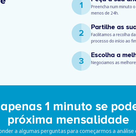
de
1
Preencha num minuto o 
menos de 24h.
Partilhe as s
2
Facilitamos a recolha 
processo do início ao fi
Escolha a mel
3
Negociamos as melhores
apenas 1 minuto se pode
próxima mensalidade
onder a algumas perguntas para começarmos a análise 