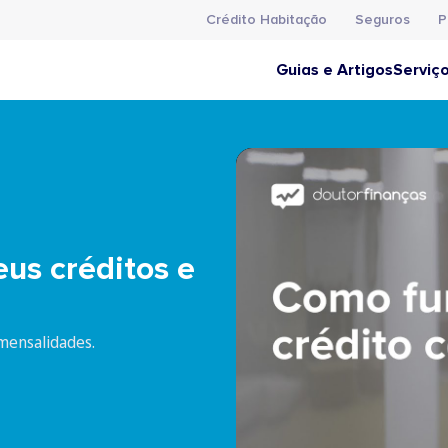
Crédito Habitação
Seguros
P
Guias e Artigos
Serviç
nte os Seus Créditos nu
us créditos e
mensalidades.