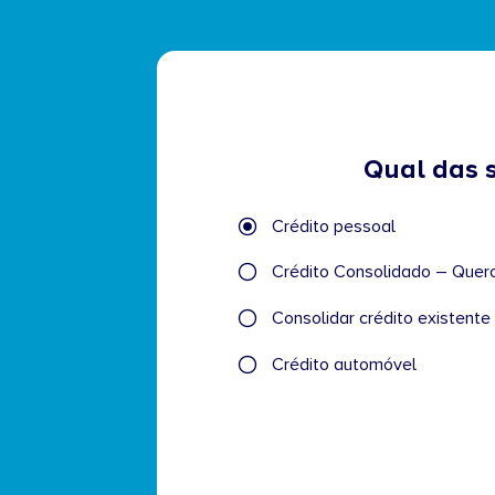
Qual das 
Qual
Crédito pessoal
das
seguintes
Crédito
afirmações
melhor
Consolidar crédito existente 
descreve
o
Crédito automóvel
seu
caso?