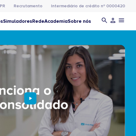
PR
Recrutamento
Intermediário de crédito nº 0000420
os
Simuladores
Rede
Academia
Sobre nós
ma Só Prestação