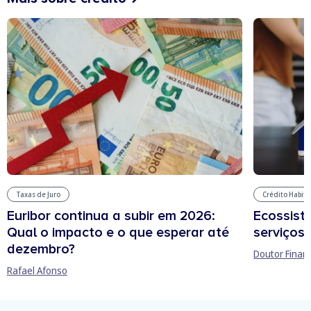
Taxas de Juro
Crédito Habit
Euribor continua a subir em 2026:
Ecossist
Qual o impacto e o que esperar até
serviços 
dezembro?
Doutor Finan
Rafael Afonso