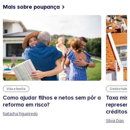
Mais sobre poupança
Vida e família
Crédito Habit
Como ajudar filhos e netos sem pôr a
Taxa mis
reforma em risco?
represen
créditos
Natacha Figueiredo
Sílvia Dias