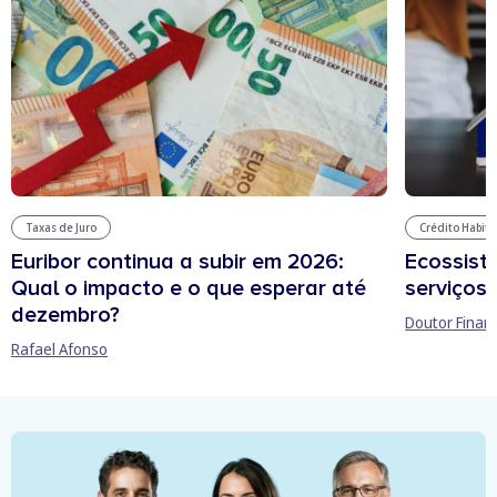
Taxas de Juro
Crédito Habit
Euribor continua a subir em 2026:
Ecossist
Qual o impacto e o que esperar até
serviços 
dezembro?
Doutor Finan
Rafael Afonso