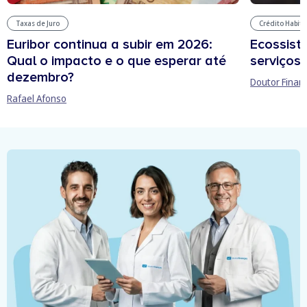
Taxas de Juro
Crédito Habit
Euribor continua a subir em 2026:
Ecossist
Qual o impacto e o que esperar até
serviços 
dezembro?
Doutor Finan
Rafael Afonso