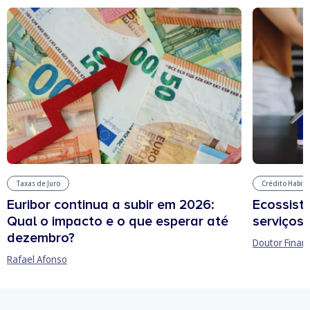
Taxas de Juro
Crédito Habit
Euribor continua a subir em 2026:
Ecossist
Qual o impacto e o que esperar até
serviços 
dezembro?
Doutor Finan
Rafael Afonso