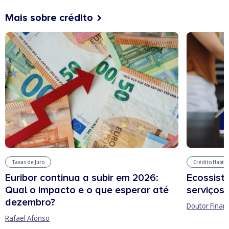
Mais sobre crédito
Taxas de Juro
Crédito Habit
Euribor continua a subir em 2026:
Ecossist
Qual o impacto e o que esperar até
serviços 
dezembro?
Doutor Finan
Rafael Afonso