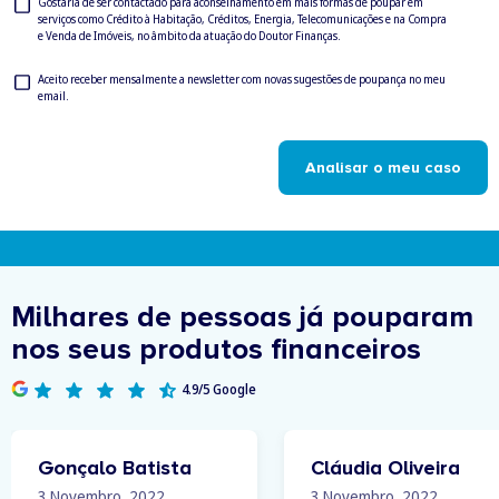
Consentimento
Gostaria de ser contactado para aconselhamento em mais formas de poupar em
serviços como Crédito à Habitação, Créditos, Energia, Telecomunicações e na Compra
para
e Venda de Imóveis, no âmbito da atuação do Doutor Finanças.
ser
contactado
Newsletter
Aceito receber mensalmente a newsletter com novas sugestões de poupança no meu
email.
Analisar o meu caso
Milhares de pessoas já pouparam
nos seus produtos financeiros
4.9/5 Google
Gonçalo Batista
Cláudia Oliveira
3 Novembro, 2022
3 Novembro, 2022