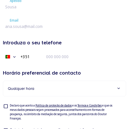
Apelido
Apelido
Email
Email
Introduza o seu telefone
+351
Portugal
+351
Horário preferencial de contacto
Qualquer hora
Consentimento
Declaro que aceito a
Política de proteção de dados
e os
Termos e Condições
e que os
meus dados pessoais sejam processados para aconselhamento em formas de
poupança, no âmbito da mediação de seguros, juntos dos parceiros do Doutor
Finanças.