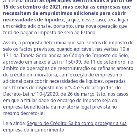
A medida
inclui as operações identificadas a partir de
15 de setembro de 2021, mas exclui as empresas que
necessitem de empréstimos adicionais para cobrir
necessidades de liquidez
, já que, nesse caso, terá lugar
um crédito adicional e, portanto, uma nova operação que
terá de pagar o imposto de selo ao Estado.
Assim, a proposta determina que são isentos de imposto do
selo os factos previstos, quando aplicável, nas verbas 10 e
17.1 da Tabela Geral anexa ao Código do Imposto do Selo,
aprovado em anexo à Lei n.º 150/99, de 11 de setembro, no
âmbito de operações de reestruturação ou refinanciamento
do crédito em moratória, com exceção de empréstimo
adicional para cobrir necessidades de liquidez, operadas
nos termos do disposto nos n.ºs 4 e 5 do artigo 13.º do
Decreto-Lei n.º 10-J/2020, de 26 de março. Isto, nos casos
em que a titularidade do encargo do imposto seja da
empresa beneficiária da moratória legal prevista no
mesmo decreto-lei.
Leia ainda:
Seguro de Crédito: Saiba como proteger a sua
empresa do incumprimento