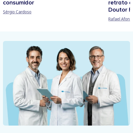
retrato 
consumidor
Doutor F
Sérgio Cardoso
Rafael Afons