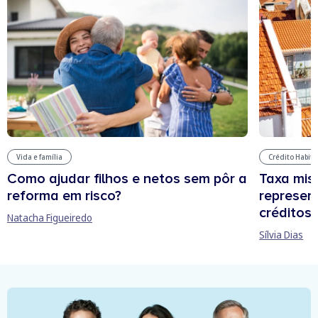
Vida e família
Crédito Habit
Como ajudar filhos e netos sem pôr a
Taxa mis
reforma em risco?
represen
créditos
Natacha Figueiredo
Sílvia Dias