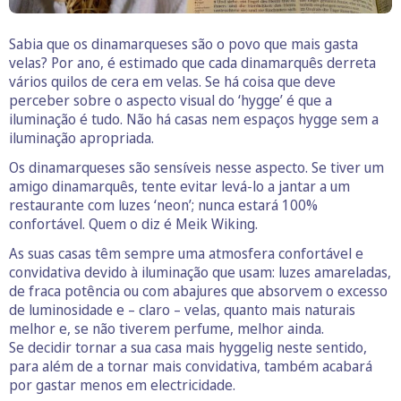
Sabia que os dinamarqueses são o povo que mais gasta
velas? Por ano, é estimado que cada dinamarquês derreta
vários quilos de cera em velas. Se há coisa que deve
perceber sobre o aspecto visual do ‘hygge’ é que a
iluminação é tudo. Não há casas nem espaços hygge sem a
iluminação apropriada.
Os dinamarqueses são sensíveis nesse aspecto. Se tiver um
amigo dinamarquês, tente evitar levá-lo a jantar a um
restaurante com luzes ‘neon’; nunca estará 100%
confortável. Quem o diz é Meik Wiking.
As suas casas têm sempre uma atmosfera confortável e
convidativa devido à iluminação que usam: luzes amareladas,
de fraca potência ou com abajures que absorvem o excesso
de luminosidade e – claro – velas, quanto mais naturais
melhor e, se não tiverem perfume, melhor ainda.
Se decidir tornar a sua casa mais hyggelig neste sentido,
para além de a tornar mais convidativa, também acabará
por gastar menos em electricidade.