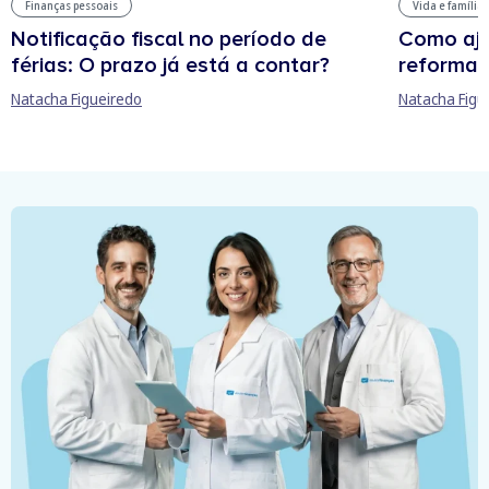
Finanças pessoais
Vida e família
Notificação fiscal no período de
Como aju
férias: O prazo já está a contar?
reforma 
Natacha Figueiredo
Natacha Figu