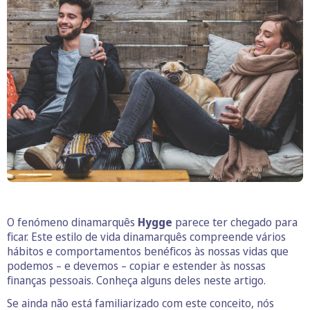
O fenómeno dinamarquês
Hygge
parece ter chegado para
ficar. Este estilo de vida dinamarquês compreende vários
hábitos e comportamentos benéficos às nossas vidas que
podemos – e devemos – copiar e estender às nossas
finanças pessoais. Conheça alguns deles neste artigo.
Se ainda não está familiarizado com este conceito, nós