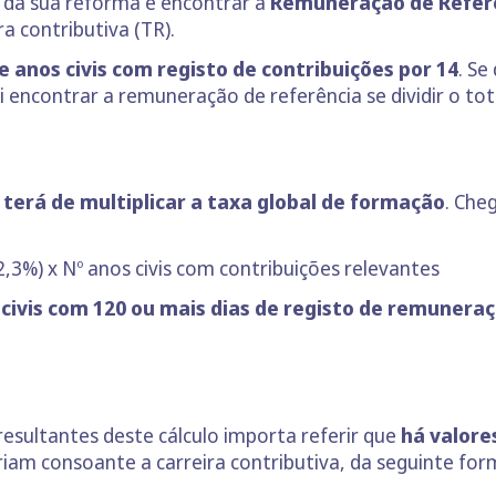
r da sua reforma é encontrar a
Remuneração de Referê
a contributiva (TR).
 anos civis com registo de contribuições por 14
. Se
i encontrar a remuneração de referência se dividir o to
erá de multiplicar a taxa global de formação
. Che
,3%) x Nº anos civis com contribuições relevantes
 civis com 120 ou mais dias de registo de remunera
ultantes deste cálculo importa referir que
há valore
ariam consoante a carreira contributiva, da seguinte for