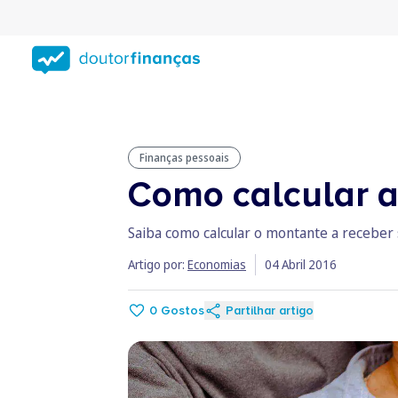
Saltar
para
conteúdo
principal
Finanças pessoais
Como calcular a
Saiba como calcular o montante a receber s
Artigo por:
Economias
04 Abril 2016
0
Gostos
Partilhar artigo