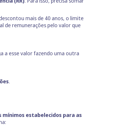
ncia (RR)
. Para isso, precisa somar
 descontou mais de 40 anos, o limite
tal de remunerações pelo valor que
ga a esse valor fazendo uma outra
ções
.
s mínimos estabelecidos para as
ma: