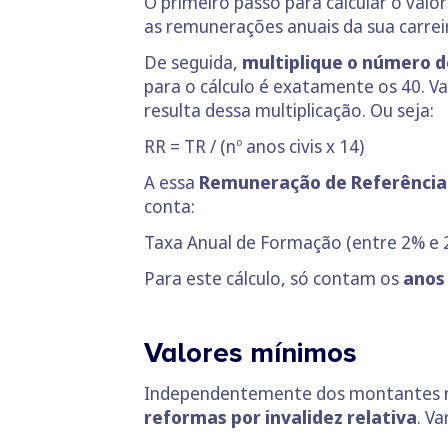
O primeiro passo para calcular o valo
as remunerações anuais da sua carreir
De seguida,
multiplique o número de
para o cálculo é exatamente os 40. Va
resulta dessa multiplicação. Ou seja:
RR = TR / (nº anos civis x 14)
A essa
Remuneração de Referência t
conta:
Taxa Anual de Formação (entre 2% e 2
Para este cálculo, só contam os
anos
Valores mínimos
Independentemente dos montantes res
reformas por invalidez relativa
. V