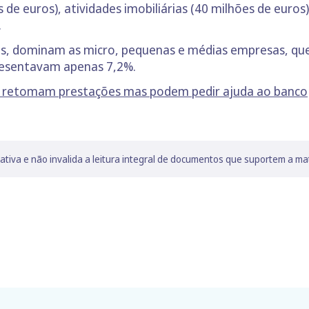
s de euros), atividades imobiliárias (40 milhões de euros)
.
as, dominam as micro, pequenas e médias empresas, qu
resentavam apenas 7,2%.
as retomam prestações mas podem pedir ajuda ao banco
lativa e não invalida a leitura integral de documentos que suportem a ma