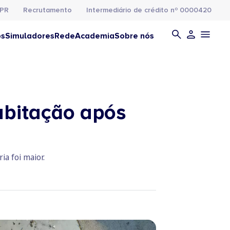
PR
Recrutamento
Intermediário de crédito nº 0000420
os
Simuladores
Rede
Academia
Sobre nós
abitação após
a foi maior.