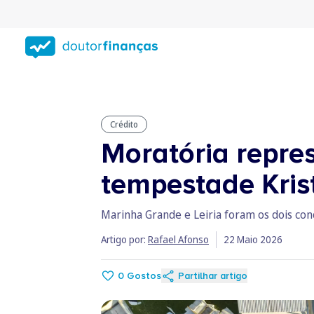
Saltar
para
conteúdo
principal
Crédito
Moratória repre
tempestade Kris
Marinha Grande e Leiria foram os dois co
Artigo por:
Rafael Afonso
22 Maio 2026
0
Gostos
Partilhar artigo