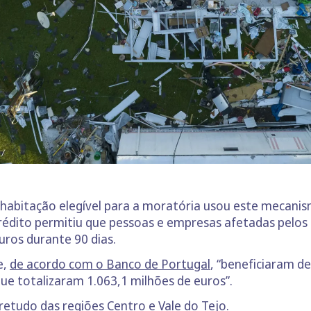
habitação elegível para a moratória usou este mecanis
crédito permitiu que pessoas e empresas afetadas pelo
uros durante 90 dias.
e,
de acordo com o Banco de Portugal
, “beneficiaram d
ue totalizaram 1.063,1 milhões de euros”.
etudo das regiões Centro e Vale do Tejo.