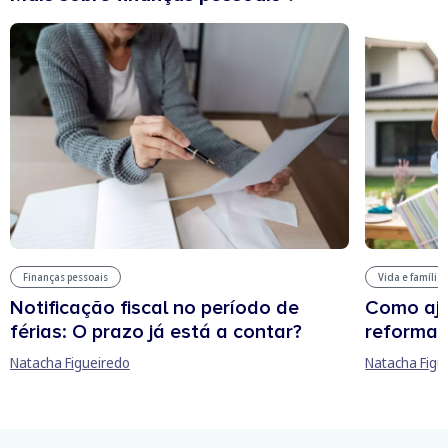
Finanças pessoais
Vida e família
Notificação fiscal no período de
Como aju
férias: O prazo já está a contar?
reforma 
Natacha Figueiredo
Natacha Figu