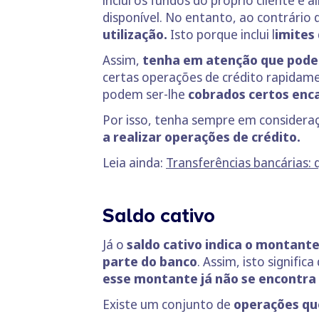
inclui os fundos do próprio cliente e
disponível. No entanto, ao contrário 
utilização.
Isto porque inclui l
imites
Assim,
tenha em atenção que pode l
certas operações de crédito rapidame
podem ser-lhe
cobrados certos enca
Por isso, tenha sempre em consider
a realizar operações de crédito.
Leia ainda:
Transferências bancárias
Saldo cativo
Já o
saldo cativo indica o montant
parte do banco
. Assim, isto signific
esse montante já não se encontra
Existe um conjunto de
operações qu