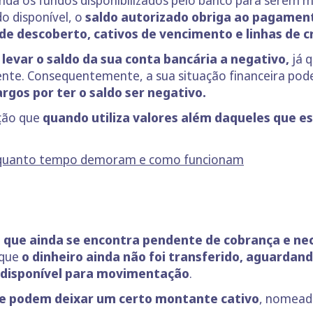
 ainda os fundos disponibilizados pelo banco para sere
do disponível, o
saldo autorizado obriga ao pagament
 de descoberto, cativos de vencimento e linhas de 
evar o saldo da sua conta bancária a negativo,
já q
nte. Consequentemente, a sua situação financeira pode 
rgos por ter o saldo ser negativo.
ação que
quando utiliza valores além daqueles que es
: quanto tempo demoram e como funcionam
e que ainda se encontra pendente de cobrança e nec
a que
o dinheiro ainda não foi transferido, aguardan
 disponível para movimentação
.
e podem deixar um certo montante cativo
, nomead