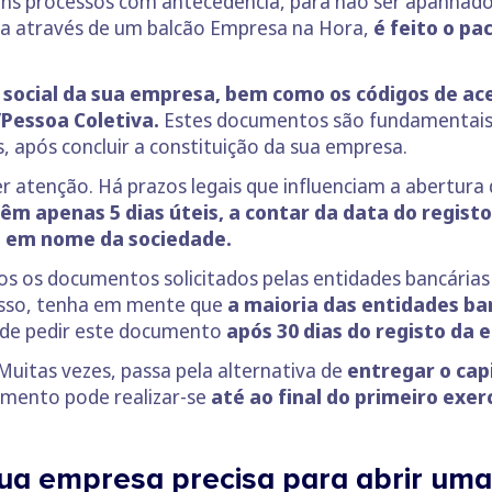
uns processos com antecedência, para não ser apanhad
sa através de um balcão Empresa na Hora,
é feito o pa
 social da sua empresa, bem como os códigos de a
Pessoa Coletiva.
Estes documentos são fundamentais 
, após concluir a constituição da sua empresa.
r atenção. Há prazos legais que influenciam a abertura
têm apenas 5 dias úteis, a contar da data do regist
ia em nome da sociedade.
os os documentos solicitados pelas entidades bancária
disso, tenha em mente que
a maioria das entidades ba
de pedir este documento
após 30 dias do registo da
Muitas vezes, passa pela alternativa de
entregar o capi
imento pode realizar-se
até ao final do primeiro exe
ua empresa precisa para abrir uma