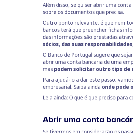
Além disso, se quiser abrir uma con
sobre os documentos que precisa.
Outro ponto relevante, é que nem to
bancos terá que preencher fichas inf
das informações são prestadas atra
sócios, das suas responsabilidade
O
Banco de Portugal
sugere que sejam
abrir uma conta bancária de uma empr
mas
podem solicitar outro tipo d
Para ajudá-lo a dar este passo, vamo
empresarial. Saiba ainda
onde pode 
Leia ainda:
O que é que preciso para 
Abrir uma conta bancá
Se tivermos em consideração os pass