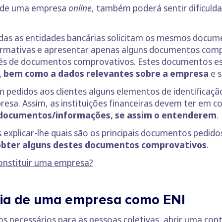
ta de uma empresa
online
, também poderá sentir dificul
das as entidades bancárias solicitam os mesmos docum
ormativas e apresentar apenas alguns documentos compr
vés de documentos comprovativos. Estes documentos es
s, bem como a dados relevantes sobre a empresa
e s
 pedidos aos clientes alguns elementos de identifica
esa. Assim, as instituições financeiras devem ter em c
e documentos/informações, se assim o entenderem
.
s explicar-lhe quais são os principais documentos pedid
obter alguns destes documentos comprovativos
.
constituir uma empresa?
ria de uma empresa como ENI
os necessários para as pessoas coletivas, abrir uma c