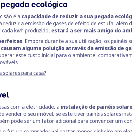
 pegada ecológica
cisão é a
capacidade de reduzir a sua pegada ecológ
a reduzir a emissão de gases de efeito de estufa, além 
or cada kwh produzido,
estará a ser mais amigo do am
perfeitas
. Embora durante a sua utilização, os painéis 
 causam alguma poluição através da emissão de ga
uperar este custo inicial para o ambiente, comparativ
nováveis.
 solares para casa?
vel
esas com a eletricidade, a
instalação de painéis sola
e vender o seu imóvel, se este tiver painéis solares ins
bém pode ser um fator adicional para convencer um com
ue o futuro comprador vai gastar menos dinheiro em ele