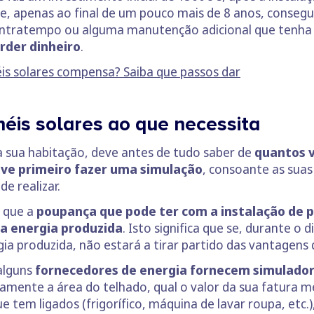
 que, apenas ao final de um pouco mais de 8 anos, conseg
tratempo ou alguma manutenção adicional que tenha de
rder dinheiro
.
is solares compensa? Saiba que passos dar
néis solares ao que necessita
na sua habitação, deve antes de tudo saber de
quantos v
eve primeiro fazer uma simulação
, consoante as suas
e realizar.
o que a
poupança que pode ter com a instalação de p
a energia produzida
. Isto significa que se, durante o
gia produzida, não estará a tirar partido das vantagens 
 alguns
fornecedores de energia fornecem simulador
mente a área do telhado, qual o valor da sua fatura m
tem ligados (frigorífico, máquina de lavar roupa, etc.)