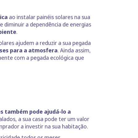
ica
ao instalar painéis solares na sua
de diminuir a dependência de energias
biente
.
solares ajudem a reduzir a sua pegada
ses para a atmosfera
. Ainda assim,
amente com a pegada ecológica que
res também pode ajudá-lo a
talados, a sua casa pode ter um valor
prador a investir na sua habitação.
tricidade todos os meses.