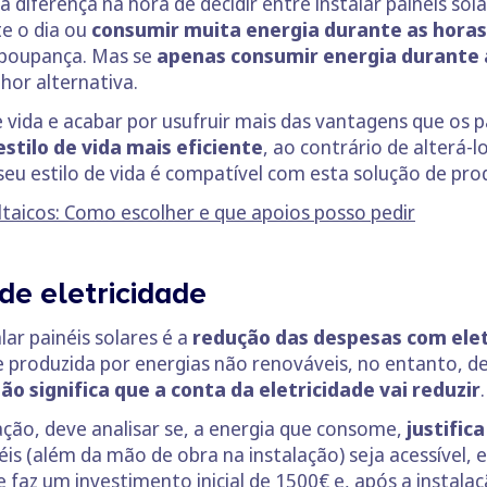
 diferença na hora de decidir entre instalar painéis sol
e o dia ou
consumir muita energia durante as horas
 poupança. Mas se
apenas consumir energia durante a
hor alternativa.
 vida e acabar por usufruir mais das vantagens que os p
estilo de vida mais eficiente
, ao contrário de alterá-l
 seu estilo de vida é compatível com esta solução de pro
ltaicos: Como escolher e que apoios posso pedir
e eletricidade
lar painéis solares é a
redução das despesas com elet
de produzida por energias não renováveis, no entanto, 
ão significa que a conta da eletricidade vai reduzir
.
ação, deve analisar se, a energia que consome,
justific
éis (além da mão de obra na instalação) seja acessível
faz um investimento inicial de 1500€ e, após a instal