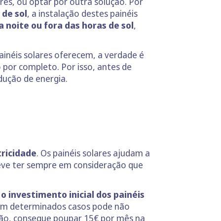
ares, ou optar por outra solução. Por
 de sol
, a instalação destes painéis
 noite ou fora das horas de sol
,
ainéis solares oferecem, a verdade é
o por completo. Por isso, antes de
dução de energia.
ricidade
. Os painéis solares ajudam a
deve ter sempre em consideração que
a o investimento inicial dos painéis
, em determinados casos pode não
ação, consegue poupar 15€ por mês na