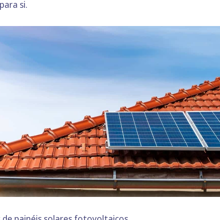
ara si.
 de painéis solares fotovoltaicos