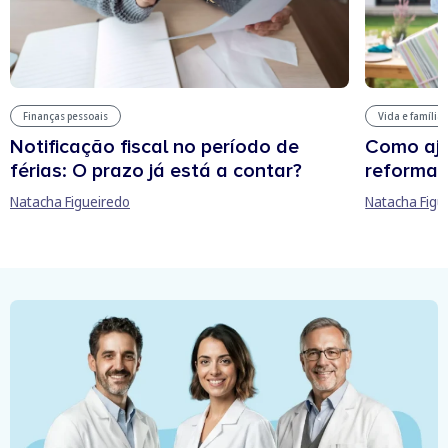
Finanças pessoais
Vida e família
Notificação fiscal no período de
Como aju
férias: O prazo já está a contar?
reforma 
Natacha Figueiredo
Natacha Figu